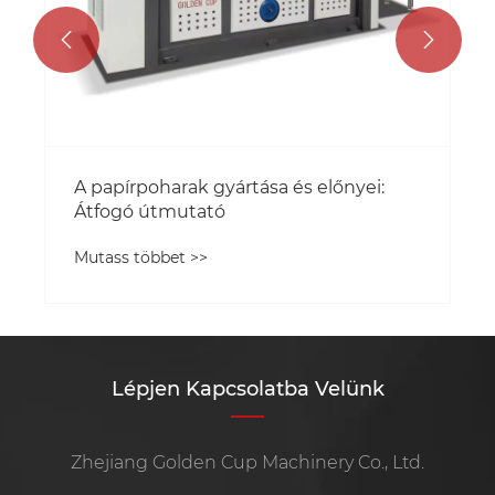


A papírpoharak gyártása és előnyei:
Átfogó útmutató
Mutass többet >>
Lépjen Kapcsolatba Velünk
Zhejiang Golden Cup Machinery Co., Ltd.