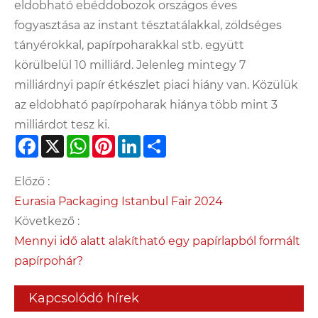
eldobható ebéddobozok országos éves
fogyasztása az instant tésztatálakkal, zöldséges
tányérokkal, papírpoharakkal stb. együtt
körülbelül 10 milliárd. Jelenleg mintegy 7
milliárdnyi papír étkészlet piaci hiány van. Közülük
az eldobható papírpoharak hiánya több mint 3
milliárdot tesz ki.
Facebook
X
WhatsApp
Pinterest
LinkedIn
Share
Előző :
Eurasia Packaging Istanbul Fair 2024
Következő :
Mennyi idő alatt alakítható egy papírlapból formált
papírpohár?
Kapcsolódó hírek