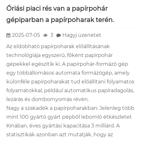
Óriási piaci rés van a papírpohár
gépiparban a papírpoharak terén.
2025-07-05
3
Hagyj üzenetet
Az eldobható papírpoharak előállításának
technológiája egyszerű, főként papírpohár
gépekkel egészítik ki. A papírpohár-formázó gép
egy többállomásos automata formázógép, amely
különféle papírpoharakat tud előállítani folyamatos
folyamatokkal, például automatikus papíradagolás,
lezárás és dombornyomás révén.
Nagy a szakadék a papírpoharakban: Jelenleg több
mint 100 gyártó gyárt pépből lebomló étkészletet
Kínában, éves gyártási kapacitása 3 milliárd. A
statisztikák azonban azt mutatják, hogy az