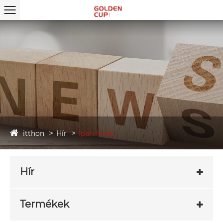
itthon
Hír
Ipari hírek
Hír
Termékek