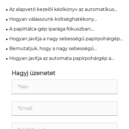
Az alapvető kezelői kézikönyv az automatikus
papírpohárgépekhez
Hogyan válasszunk költséghatékony
automatikus papírpohár gépet kis és közepes
A papírtálca-gép iparága fókuszban:
papírpohárgyárak számára 2026-ban?
automatizálás, karbantartás és beszerzési
Hogyan javítja a nagy sebességű papírpohárgép
megoldások
a termelés hatékonyságát?
Bemutatjuk, hogy a nagy sebességű
papírpohárgépek hogyan érik el a dupla gyártási
Hogyan javítja az automata papírpohárgép a
kapacitást
termelés hatékonyságát?
Hagyj üzenetet