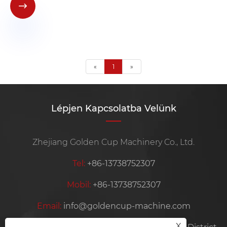

«
1
»
Lépjen Kapcsolatba Velünk
Zhejiang Golden Cup Machinery Co., Ltd.
Tel:
+86-13738752307
Mobil:
+86-13738752307
Email:
info@goldencup-machine.com
X