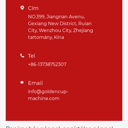
Cím

NO.399, Jiangnan Avenu,
Gexiang New District, Ruian
City, Wenzhou City, Zhejiang
tartomány, Kína
Tel

+86-13738752307
Email

info@goldencup-
machine.com