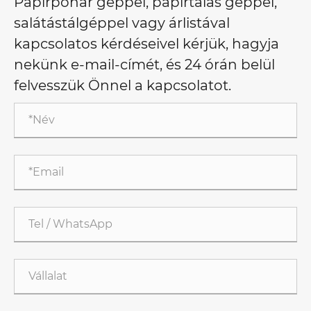
Papírpohár géppel, papírtálas géppel,
salátástálgéppel vagy árlistával
kapcsolatos kérdéseivel kérjük, hagyja
nekünk e-mail-címét, és 24 órán belül
felvesszük Önnel a kapcsolatot.