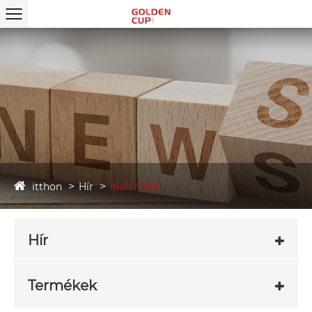
itthon
Hír
Ipari hírek
Hír
Termékek