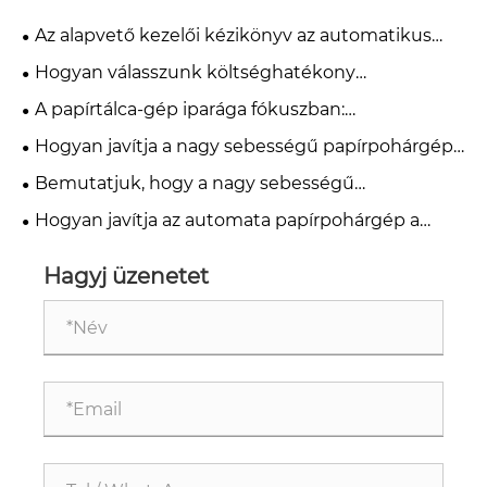
Az alapvető kezelői kézikönyv az automatikus
papírpohárgépekhez
Hogyan válasszunk költséghatékony
automatikus papírpohár gépet kis és közepes
A papírtálca-gép iparága fókuszban:
papírpohárgyárak számára 2026-ban?
automatizálás, karbantartás és beszerzési
Hogyan javítja a nagy sebességű papírpohárgép
megoldások
a termelés hatékonyságát?
Bemutatjuk, hogy a nagy sebességű
papírpohárgépek hogyan érik el a dupla gyártási
Hogyan javítja az automata papírpohárgép a
kapacitást
termelés hatékonyságát?
Hagyj üzenetet