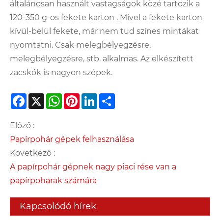
általánosan használt vastagságok közé tartozik a
120-350 g-os fekete karton . Mivel a fekete karton
kívül-belül fekete, már nem tud színes mintákat
nyomtatni. Csak melegbélyegzésre,
melegbélyegzésre, stb. alkalmas. Az elkészített
zacskók is nagyon szépek.
Facebook
X
WhatsApp
Pinterest
LinkedIn
Share
Előző :
Papírpohár gépek felhasználása
Következő :
A papírpohár gépnek nagy piaci rése van a
papírpoharak számára
Kapcsolódó hírek