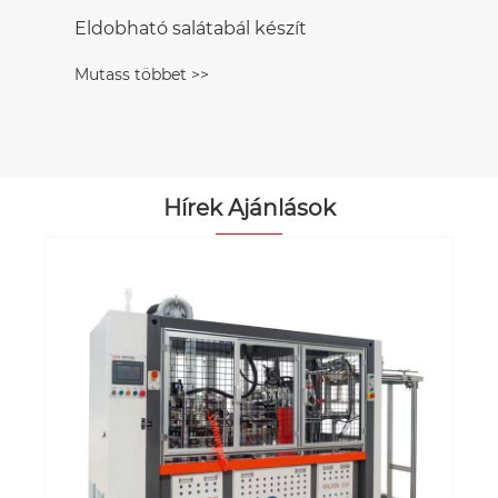
Hírek Ajánlások
Az alapvető kezelői kézikönyv az
automatikus papírpohárgépekhez
Mutass többet >>