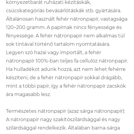
környezetbarát ruházati kézitáskák,
csúcskategóriás bevásárlótáskák stb. gyártására.
Általánosan használt fehér nátronpapír, vastagsága
120–200 gramm. A papírnak nincs fényessége és
fényessége. A fehér nátronpapír nem alkalmas túl
sok tintával történő tartalom nyomtatására.
Legyen szó hazai vagy importált, a fehér
nátronpapír 100%-ban teljes fa cellulóz nátronpapír.
Ha hulladékot adunk hozzá, azt nem lehet fehérre
készíteni, de a fehér nátronpapír sokkal drágább,
mint a többi papír, így a fehér nátronpapír zacskók
ára magasabb lesz.
Természetes nátronpapír (azaz sárga nátronpapír):
A nátronpapír nagy szakítószilárdsággal és nagy
szilárdsággal rendelkezik. Általában barna-sárga