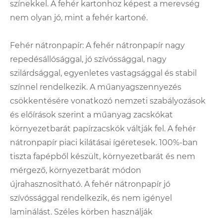
színekkel. A fehér kartonhoz képest a merevség
nem olyan jó, mint a fehér kartoné.
Fehér nátronpapír: A fehér nátronpapír nagy
repedésállósággal, jó szívóssággal, nagy
szilárdsággal, egyenletes vastagsággal és stabil
színnel rendelkezik. A műanyagszennyezés
csökkentésére vonatkozó nemzeti szabályozások
és előírások szerint a műanyag zacskókat
környezetbarát papírzacskók váltják fel. A fehér
nátronpapír piaci kilátásai ígéretesek. 100%-ban
tiszta fapépből készült, környezetbarát és nem
mérgező, környezetbarát módon
újrahasznosítható. A fehér nátronpapír jó
szívóssággal rendelkezik, és nem igényel
laminálást. Széles körben használják