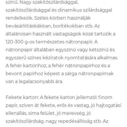
színű. Nagy szakítószilárdsággal,
szakítószilárdsággal és dinamikus szilárdsággal
rendelkezik. Széles körben használják
bevásárlótáskákban, borítékokban stb. Az
általánosan használt vastagságok közé tartozik a
120-300 g-os természetes nátronpapír. A
nátronpapír általában egyszínű vagy kétszínű és
egyszerű színes kéziratok nyomtatására alkalmas.
A fehér kartonhoz, a fehér nátronpapírhoz és a
bevont papírhoz képest a sárga nátronpapírnak
van a legalacsonyabb ára.
Fekete karton: A fekete karton jellemzői: finom
papír, szíven át fekete, erős és vastag, jó hajtogatási
ellenállás, sima felület, jó merevség, jó
szakítószilárdság, nagy repedésállóság stb. Az