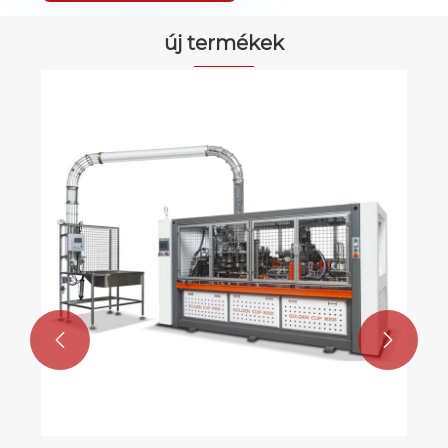
új termékek
Nagysebességű saláta tál készítő gép
Mutass többet >>

