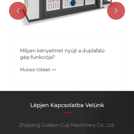


Lépjen Kapcsolatba Velünk
Zhejiang Golden Cup Machinery Co., Ltd.