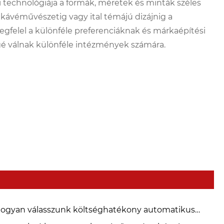
 technológiája a formák, méretek és minták széles
g, kávéművészetig vagy ital témájú dizájnig a
egfelel a különféle preferenciáknak és márkaépítési
gé válnak különféle intézmények számára.
ogyan válasszunk költséghatékony automatikus
pírpohár gépet kis és közepes papírpohárgyárak