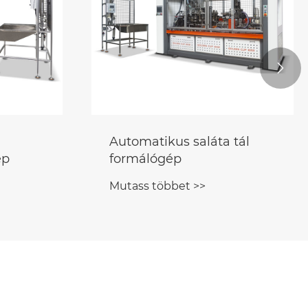

Automatikus saláta tál
ép
formálógép
Mutass többet >>