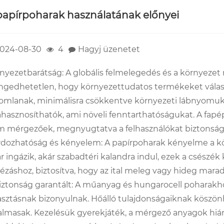
papírpoharak használatának előnyei
024-08-30
4
Hagyj üzenetet
nyezetbarátság: A globális felmelegedés és a környezet
ngedhetetlen, hogy környezettudatos termékeket vála
omlanak, minimálisra csökkentve környezeti lábnyomukat
ahasznosíthatók, ami növeli fenntarthatóságukat. A fapé
 mérgezőek, megnyugtatva a felhasználókat biztonság
dozhatóság és kényelem: A papírpoharak kényelme a könnyű
r ingázik, akár szabadtéri kalandra indul, ezek a csész
ézáshoz, biztosítva, hogy az ital meleg vagy hideg mar
iztonság garantált: A műanyag és hungarocell poharakh
asztásnak bizonyulnak. Hőálló tulajdonságaiknak köszö
almasak. Kezelésük gyerekjáték, a mérgező anyagok hián