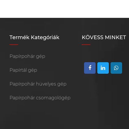
Termék Kategóriák
KÖVESS MINKET
Papírpohár gép
Papírtál gép
Papírpohár hüvelyes gép
Papírpohár csomagológép