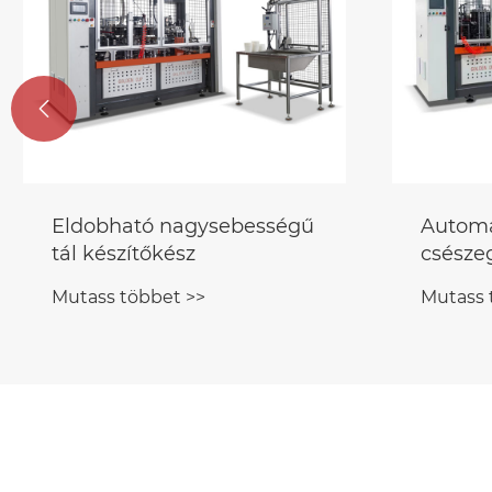

Eldobható nagysebességű
Automa
tál készítőkész
csésze
Mutass többet >>
Mutass 