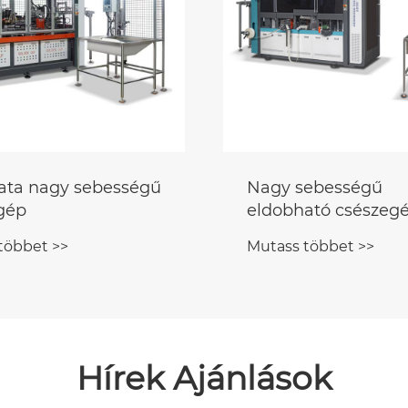
ta nagy sebességű
Nagy sebességű
gép
eldobható csészeg
többet >>
Mutass többet >>
Hírek Ajánlások