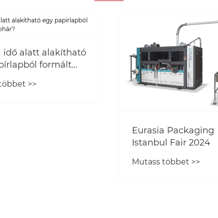
idő alatt alakítható
írlapból formált
ohár?
többet >>
Eurasia Packaging
Istanbul Fair 2024
Mutass többet >>