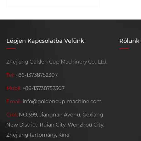
Lépjen Kapcsolatba Velünk
Rólunk
Zhejiang Golden Cup Machinery Co., Ltd.
Tel:
+86-13738752307
Mobil:
+86-13738752307
Email:
info@goldencup-machine.com
Cím:
NO.399, Jiangnan Avenu, Gexiang
New District, Ruian City, Wenzhou City,
Zhejiang tartomány, Kína