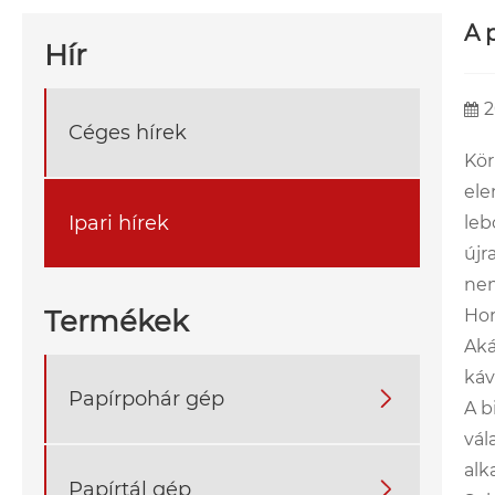
A 
Hír
2
Céges hírek
Kör
ele
Ipari hírek
leb
újr
nem
Termékek
Hor
Aká
káv
Papírpohár gép

A b
vál
alk
Papírtál gép
