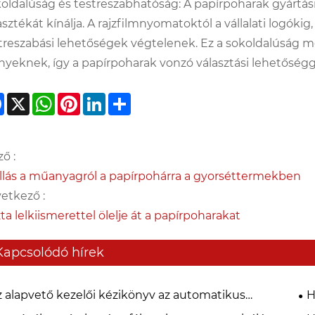
oldalúság és testreszabhatóság: A papírpoharak gyártási
asztékát kínálja. A rajzfilmnyomatoktól a vállalati logóki
treszabási lehetőségek végtelenek. Ez a sokoldalúság m
nyeknek, így a papírpoharak vonzó választási lehetőség
Facebook
X
WhatsApp
Pinterest
LinkedIn
Share
ző :
llás a műanyagról a papírpohárra a gyorséttermekben
etkező :
zta lelkiismerettel ölelje át a papírpoharakat
Kapcsolódó hírek
z alapvető kezelői kézikönyv az automatikus
H
pírpohárgépekhez
pa