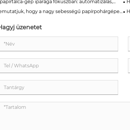
 papírtálca-gép iparága fókuszban: automatizálás,
H
sz
bantartás és beszerzési megoldások
te
emutatjuk, hogy a nagy sebességű papírpohárgépek
H
yan érik el a dupla gyártási kapacitást
ha
Hagyj üzenetet