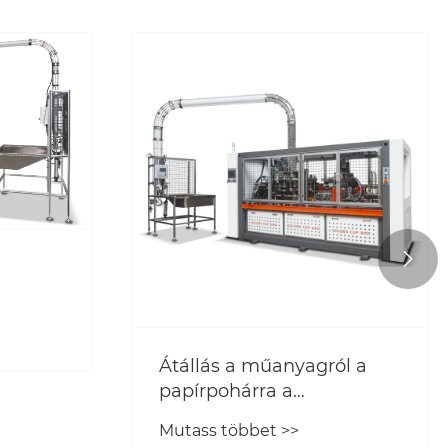

Átállás a műanyagról a
papírpohárra a
gyorséttermekben
Mutass többet >>