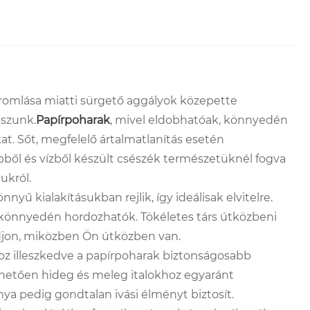
 romlása miatti sürgető aggályok közepette
sszunk.
Papírpoharak
, mivel eldobhatóak, könnyedén
. Sőt, megfelelő ártalmatlanítás esetén
pből és vízből készült csészék természetüknél fogva
ukról.
 kialakításukban rejlik, így ideálisak elvitelre.
ék könnyedén hordozhatók. Tökéletes társ útközbeni
adjon, miközben Ön útközben van.
oz illeszkedve a papírpoharak biztonságosabb
nhetően hideg és meleg italokhoz egyaránt
ya pedig gondtalan ivási élményt biztosít.