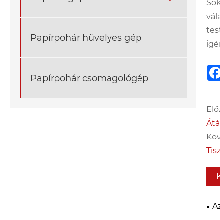
Sok
vál
tes
Papírpohár hüvelyes gép
igé
Papírpohár csomagológép
Elő
Átá
Köv
Tis
A
pa