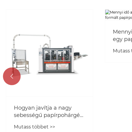
Mennyi 
egy pap
papírp
Mutass 

Hogyan javítja a nagy
sebességű papírpohárgép
a termelés
Mutass többet >>
hatékonyságát?