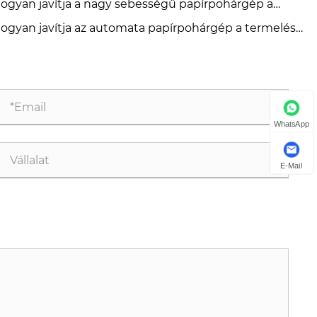
ogyan javítja a nagy sebességű papírpohárgép a
ámára 2026-ban?
rmelés hatékonyságát?
ogyan javítja az automata papírpohárgép a termelés
tékonyságát?
WhatsApp
E-Mail