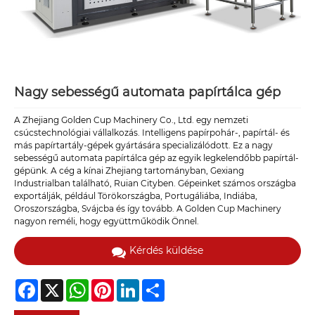
Nagy sebességű automata papírtálca gép
A Zhejiang Golden Cup Machinery Co., Ltd. egy nemzeti
csúcstechnológiai vállalkozás. Intelligens papírpohár-, papírtál- és
más papírtartály-gépek gyártására specializálódott. Ez a nagy
sebességű automata papírtálca gép az egyik legkelendőbb papírtál-
gépünk. A cég a kínai Zhejiang tartományban, Gexiang
Industrialban található, Ruian Cityben. Gépeinket számos országba
exportálják, például Törökországba, Portugáliába, Indiába,
Oroszországba, Svájcba és így tovább. A Golden Cup Machinery
nagyon reméli, hogy együttműködik Önnel.
Kérdés küldése
Facebook
X
WhatsApp
Pinterest
LinkedIn
Share