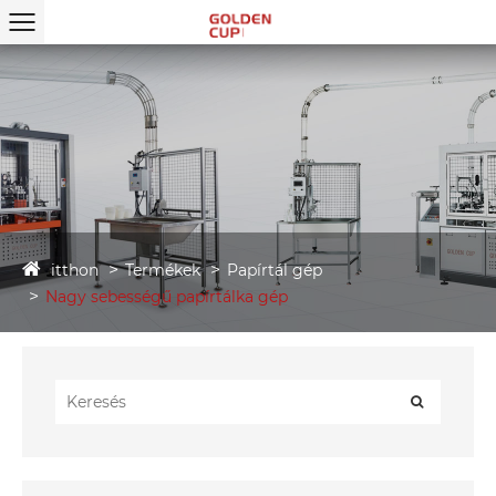
itthon
Termékek
Papírtál gép
Nagy sebességű papírtálka gép