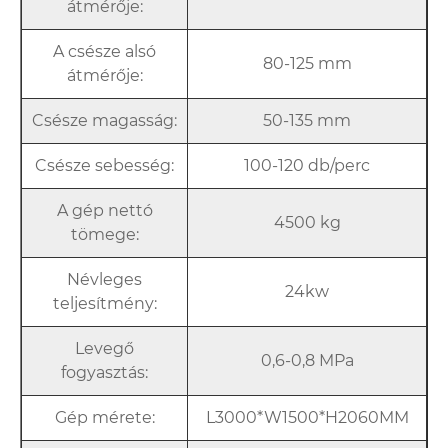
átmérője:
A csésze alsó
80-125 mm
átmérője:
Csésze magasság:
50-135 mm
Csésze sebesség:
100-120 db/perc
A gép nettó
4500 kg
tömege:
Névleges
24kw
teljesítmény:
Levegő
0,6-0,8 MPa
fogyasztás:
Gép mérete:
L3000*W1500*H2060MM