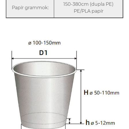
150-380cm (dupla PE)
Papír grammok:
PE/PLA papír