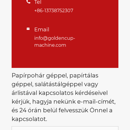
Tel

+86-13738752307
Email

info@goldencup-
machine.com
Papírpohár géppel, papírtálas
géppel, salátástálgéppel vagy
árlistával kapcsolatos kérdéseivel
kérjük, hagyja nekünk e-mail-címét,
és 24 órán belül felvesszük Önnel a
kapcsolatot.