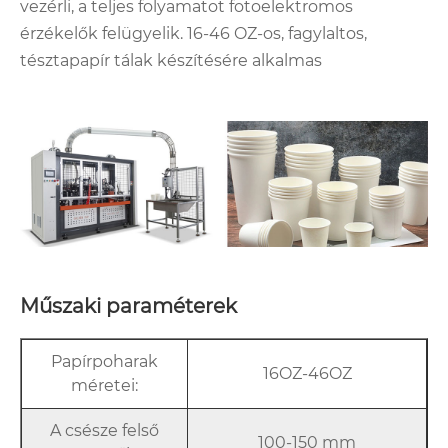
vezérli, a teljes folyamatot fotoelektromos
érzékelők felügyelik. 16-46 OZ-os, fagylaltos,
tésztapapír tálak készítésére alkalmas
Műszaki paraméterek
Papírpoharak
16OZ-46OZ
méretei:
A csésze felső
100-150 mm