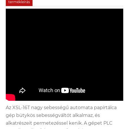
termékleírás
Az XSL-16T nagy sebességű automata papírtálca
gép bütykös sebességváltót alkalmaz, és
alkatrészeit permetezéssel kenik. A gépet PLC