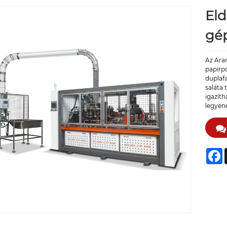
Eld
gé
Az Ara
papírpo
duplaf
saláta 
igazíth
legyene
F