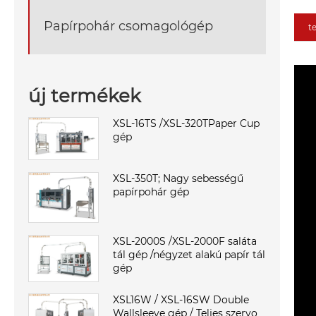
Papírpohár csomagológép
t
új termékek
XSL-16TS /XSL-320TPaper Cup
gép
XSL-350T; Nagy sebességű
papírpohár gép
XSL-2000S /XSL-2000F saláta
tál gép /négyzet alakú papír tál
gép
XSL16W / XSL-16SW Double
Wallsleeve gép / Teljes szervo