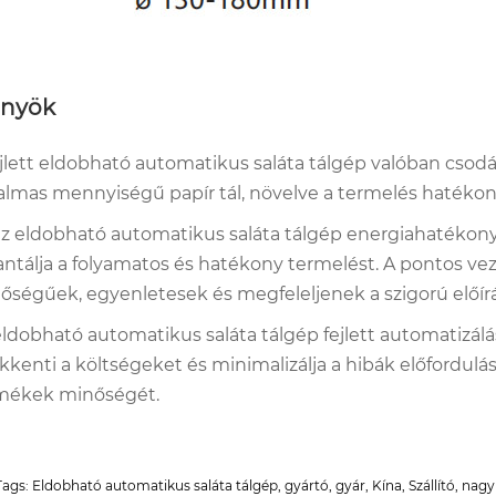
őnyök
ejlett eldobható automatikus saláta tálgép valóban csodál
almas mennyiségű papír tál, növelve a termelés hatékony
az eldobható automatikus saláta tálgép energiahatékony 
antálja a folyamatos és hatékony termelést. A pontos vezér
őségűek, egyenletesek és megfeleljenek a szigorú előír
eldobható automatikus saláta tálgép fejlett automatizálá
kkenti a költségeket és minimalizálja a hibák előfordulásá
mékek minőségét.
ags: Eldobható automatikus saláta tálgép, gyártó, gyár, Kína, Szállító, nag