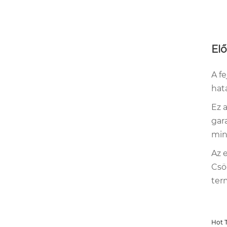
El
A f
hat
Ez 
gar
min
Az 
Csö
ter
Hot T