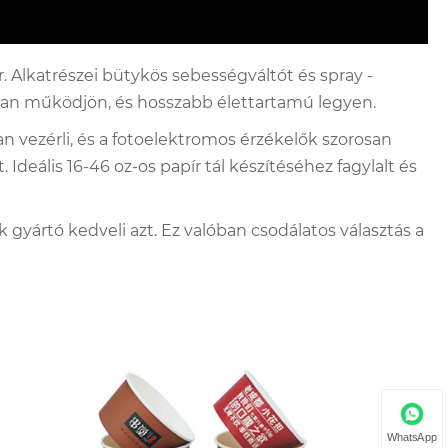
 Alkatrészei bütykös sebességváltót és spray -
ban működjön, és hosszabb élettartamú legyen.
n vezérli, és a fotoelektromos érzékelők szorosan
eális 16-46 oz-os papír tál készítéséhez fagylalt és
 gyártó kedveli azt. Ez valóban csodálatos választás a
WhatsApp