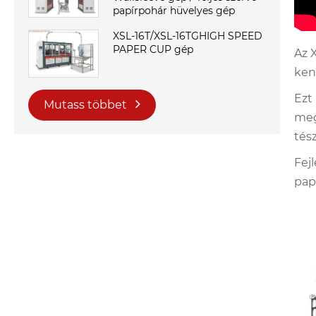
papírpohár hüvelyes gép
XSL-16T/XSL-16TGHIGH SPEED
PAPER CUP gép
Az 
ken
Ezt
Mutass többet
meg
tés
Fej
papí