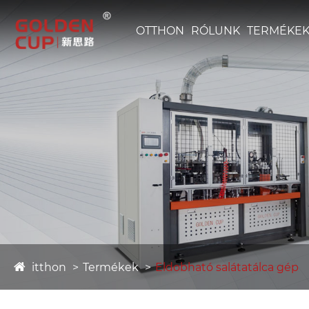
OTTHON
RÓLUNK
TERMÉKE
itthon
Termékek
Eldobható salátatálca gép