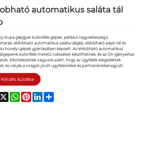
obható automatikus saláta tál
p
ny Kupa gépgyár különféle gépek, például nagysebességű
harak, eldobható automatikus saláta tálgép, eldobható papír tál és
alú hüvelyi gépek gyártásában képzett. Az eldobható automatikus
tálgépeink különféle méretű csészéket készíthetnek, és az Ön igényeihez
atók. Elkötelezettek vagyunk azért, hogy az ügyfelek elégedettek
k, és várják a virágzó jövőt ügyfeleinkkel és partnereinkkel együtt.
Kérdés küldése
acebook
X
WhatsApp
Pinterest
LinkedIn
Share