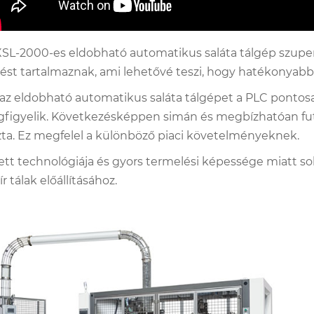
XSL-2000-es eldobható automatikus saláta tálgép szuper.
ést tartalmaznak, ami lehetővé teszi, hogy hatékonyab
 az eldobható automatikus saláta tálgépet a PLC pontosa
figyelik. Következésképpen simán és megbízhatóan fut. Id
zta. Ez megfelel a különböző piaci követelményeknek.
lett technológiája és gyors termelési képessége miatt sok
r tálak előállításához.