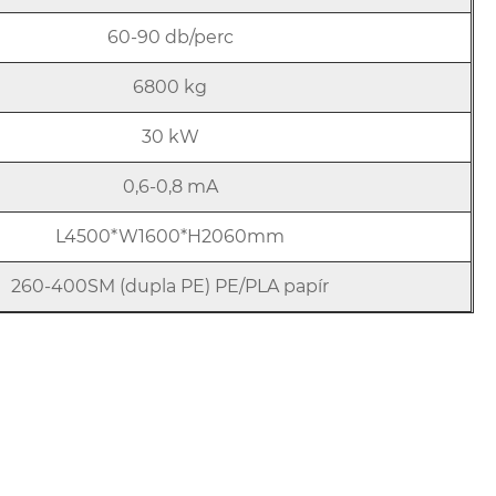
60-90 db/perc
6800 kg
30 kW
0,6-0,8 mA
L4500*W1600*H2060mm
260-400SM (dupla PE) PE/PLA papír